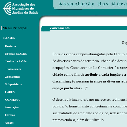
Menu Principal
Zoneamento
::
A AMJS
O q
::
Diretoria
Entre os vários campos abrangidos pelo Direito 
::
Notícias da AMJS
As diversas partes do território urbano são dest
::
Jardim da Saúde
ocupações. Como acentua Le Corbusier, "
o zone
::
Tombamento
cidade com o fim de atribuir a cada função e a
::
Zoneamento
discriminação necessária entre as diversas 
::
Subprefeitura
espaço particular
(...)".
::
CADES
O desenvolvimento urbano merece ser redimensio
::
CONSEMA
pontos: "o homem visto concretamente como mem
::
Associações
sua realidade de ambiente ecológico, redescobrin
::
Eventos
promovendo-o, além de utilizá-lo.
::
Artigos