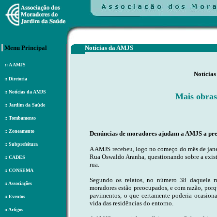
Menu Principal
Notícias da AMJS
::
A AMJS
Notícia
::
Diretoria
::
Notícias da AMJS
Mais obras
::
Jardim da Saúde
::
Tombamento
::
Zoneamento
Denúncias de moradores ajudam a AMJS a pres
::
Subprefeitura
A AMJS recebeu, logo no começo do mês de jane
Rua Oswaldo Aranha, questionando sobre a exist
::
CADES
rua.
::
CONSEMA
Segundo os relatos, no número 38 daquela r
::
Associações
moradores estão preocupados, e com razão, porqu
pavimentos, o que certamente poderia ocasion
::
Eventos
vida das residências do entorno.
::
Artigos