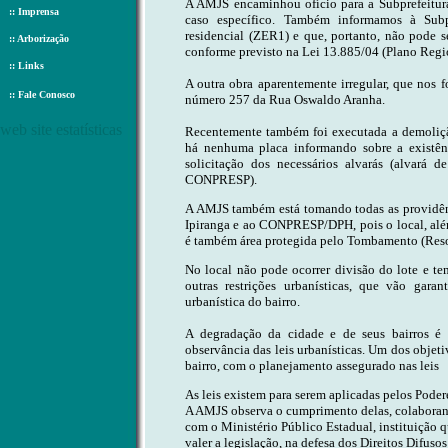
A AMJS encaminhou ofício para a Subprefeitura
::
Imprensa
caso específico. Também informamos à Subp
residencial (ZER1) e que, portanto, não pode se
::
Arborização
conforme previsto na Lei 13.885/04 (Plano Regio
::
Links
A outra obra aparentemente irregular, que nos 
::
Fale Conosco
número 257 da Rua Oswaldo Aranha.
web site estatísticas
Recentemente também foi executada a demolição
há nenhuma placa informando sobre a existênc
solicitação dos necessários alvarás (alvará 
CONPRESP).
A AMJS também está tomando todas as providênc
Ipiranga e ao CONPRESP/DPH, pois o local, além
é também área protegida pelo Tombamento (Re
No local não pode ocorrer divisão do lote e t
outras restrições urbanísticas, que vão garant
urbanística do bairro.
A degradação da cidade e de seus bairros é 
observância das leis urbanísticas. Um dos obje
bairro, com o planejamento assegurado nas leis
As leis existem para serem aplicadas pelos Poder
A AMJS observa o cumprimento delas, colaborand
com o Ministério Público Estadual, instituição q
valer a legislação, na defesa dos Direitos Difuso