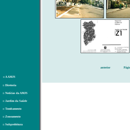
anterior
Pági
::
A AMJS
::
Diretoria
::
Notícias da AMJS
::
Jardim da Saúde
::
Tombamento
::
Zoneamento
::
Subprefeitura