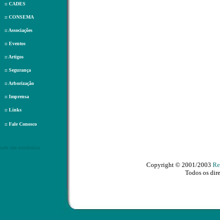
::
CADES
::
CONSEMA
::
Associações
::
Eventos
::
Artigos
::
Segurança
::
Arborização
::
Imprensa
::
Links
::
Fale Conosco
web site estatísticas
Copyright © 2001/2003
Re
Todos os dire